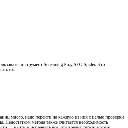
ьзовать инструмент Screaming Frog SEO Spider. Это
вить их.
аниц много, надо перейти на каждую из них с целью проверки
я. Недостатком метода также считается необходимость
сти — найти и исправить все, что вредит техническому