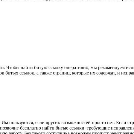
и. Чтобы найти битую ссылку оперативно, мы рекомендуем испол
к битых ссылок, а также страниц, которые их содержат, и испра
Им пользуются, если других возможностей просто нет. Если стр
 позволит бесплатно найти битые ссылки, требующие исправлени
ую работу. Без такого сотрудника возможен пропуск неисправно