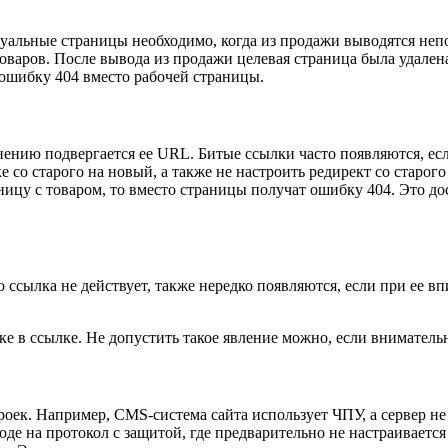
ктуальные страницы необходимо, когда из продажи выводятся не
оваров. После вывода из продажи целевая страница была удален
 ошибку 404 вместо рабочей страницы.
нению подвергается ее URL. Битые ссылки часто появляются, есл
е со старого на новый, а также не настроить редирект со старог
ницу с товаром, то вместо страницы получат ошибку 404. Это до
сылка не действует, также нередко появляются, если при ее вп
 в ссылке. Не допустить такое явление можно, если внимательн
оек. Например, CMS-система сайта использует ЧПУ, а сервер не
де на протокол с защитой, где предварительно не настраивается 