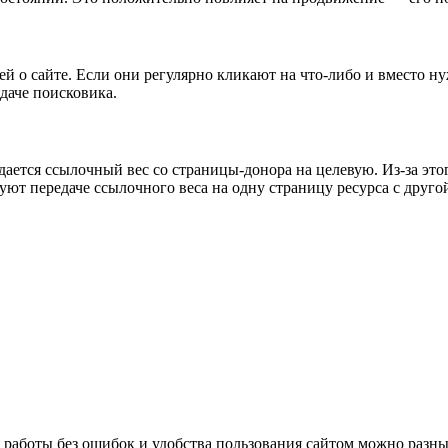
й о сайте. Если они регулярно кликают на что-либо и вместо ну
даче поисковика.
редается ссылочный вес со страницы-донора на целевую. Из-за эт
ют передаче ссылочного веса на одну страницу ресурса с друго
имаю условия
Политики конфиденциальности.
 работы без ошибок и удобства пользования сайтом можно разн