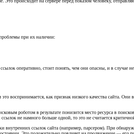
. Это происходит на сервере перед показом человеку, отправля
 проблемы при их наличии:
ссылок оперативно, стоит понять, чем они опасны, и в случае 
и это воспринимается, как признак низкого качества сайта. Они
сковым роботом в результате понизится место ресурса в поисков
ссылок не намного больше одной, то это не считается критично
и внутренних ссылок сайта (например, парсером). При обнаруж
 состоянии. Это положительно повлияет на продвижение — его п